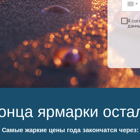
Я сог
данн
онца ярмарки оста
Самые жаркие цены года закончатся через: