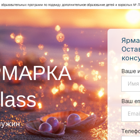
ии образовательных программ по подвиду дополнительное образование детей и взрослых 
Ярма
Оста
конс
РМАРКА
Ваше 
lass
Ваш em
чужин
Телеф