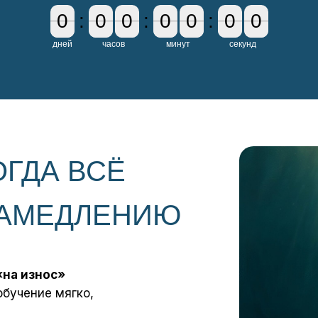
0
0
:
0
0
0
0
:
0
0
0
0
:
0
0
0
0
дней
часов
минут
секунд
ОГДА ВСЁ
 ЗАМЕДЛЕНИЮ
«на износ»
бучение мягко,