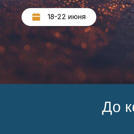
18-22 июня
До к